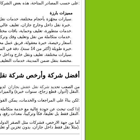
على حسب المصادر المتاحة، هذه بعض الشركات المعروفة، مع مميزات كل منها:
مميزات بارزة
سيارات مجهّزة بأحجام مختلفة، خدمات نقل وفك وتركيب، تركّيز على التغليف، أسعار منافسة.
خبرة نقل داخل وخارج جازان، تغليف عالي الجودة، فريق مدرب، إمكانية النقل لمسافات طويلة.
خدمات متطورة، تغليف وحماية، باقات مختلفة بأسعار تناسب الشقق أو الفلل، حلول للنقل بين المدن.
خدمات متكاملة من نقل وتغليف وفك وتركيب، تركيز على جودة الخدمة وضمان سلامة الأثاث.
أسعار رخيصة، خبرة معقولة، فريق عمل محترف، تغليف وفك وتركيب، عمالة متنوعة، ضمان على سلامة الأثاث.
خبرة طويلة (أكثر من 14 سنة)، دقة في المواعيد، مواد تغليف متينة، الالتزام بسلامة القطع.
سيارات مختلفة، تغليف ونقل خارج وداخل جازان، خبرة، أسعار مناسبة.
مختصة بنقل ضمن المدينة، خدمات التغليف والفك والتركيب، الأثمنة تتفاوت بحسب حجم الشحنة والمسافة.
أفضل شركة وأرخص شركة نقل
من الصعب تحديد
شركة نقل عفش بجازان
لديها
النقل (أدوار، قطع زجاج، سنوات خبرة) والميزانية التي لديك.
لكن بناءً على المراجعات والخدمات، يمكن القول:
إذا كنت تبحث عن جودة عالية مع خدمة متكاملة، ف
النقل فقط بل تغليفاً، فكاً وتركيباً، معدات رفع، وخدمة احتياطية في حالة حدوث ضرر.
أما من جهة الارخص، فشركات مثل الصقر الدولي، 
(مثلاً نقل فقط داخل جازان، بدون تخزين أو تغليف فاخر). لكن يجب التأكّد من جودة التغليف وفريق العمل لتفادي الأضرار.