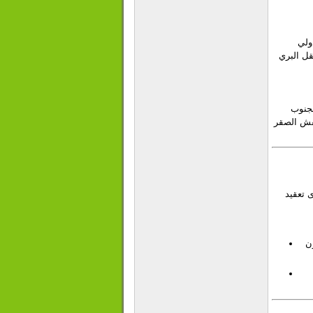
ولي
قل البري
جنوب
ش الصقر
 تعقيد
ن