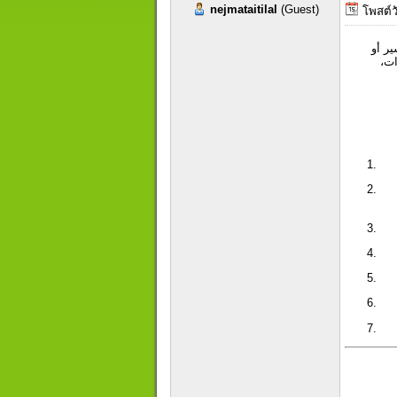
nejmataitilal
(Guest)
โพสต์วั
ر أو
ات،