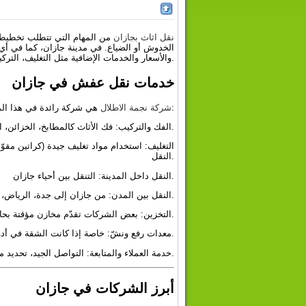
نقل اثاث بجازان
من المهام التي تتطلب تخطيطاً
الخدوش أو الضياع. في مدينة جازان، كما في أي
والأسعار والخدمات الإضافية مثل التغليف، التركيب، التخزين، النقل بين المدن، وغيرها.
خدمات نقل عفش في جازان
هي شركة رائدة في هذا المجال تقدّم مجموعة من الخدمات التي تغطي كافة الجوانب، منها:
شركة نجمة الاطلال
الفك والتركيب: فك الأثاث كالمطابخ، الخزائن، الأسرة، ثم تركيبه في المكان الجديد بحرفية لمنع أي ضرر.
التغليف: استخدام مواد تغليف جيدة (كراتين مقوّ
النقل.
النقل داخل المدينة: التنقل بين أحياء جازان.
النقل بين المدن: من جازان إلى جدة، الرياض، أو أي مدينة أخرى داخل المملكة.
التخزين: بعض الشركات تقدّم مخازن مؤقتة بحالة جيدة، مع تهوية، مراقبة، أحياناً تأمين.
معدات رفع ونشّ: خاصة إذا كانت الشقة في أدوار علوية أو السلالم ضيقة، فيحتاج الأمر ونشّ أو رافعة لرفع القطع الكبيرة.
خدمة العملاء والمتابعة: التواصل الجيد، تحديد موعد، الالتزام بالوقت، التأمين إن وجد، عرض السعر قبل التنفيذ بدون مفاجآت.
أبرز الشركات في جازان