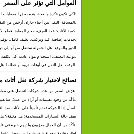
العوامل التي تؤثر على السعر
لكي تكون فكرة واضحة، هذه بعض المعطيات التي تؤثر على تكلفة نقل العفش:
المسافة: النقل بين أحياء جازان أرخص من النقل إلى مدينة أخرى أو حتى بين محافظات.
كمية الأثاث: عدد الغرف، حجم المطبخ، قطع الأثاث الكبيرة (كنب، خزائن، مطابخ).
خدمات إضافية: فك وتركيب، تغليف كامل، توفير مواد خاصة، ونشّ أو رافعة عند الحاجة.
الدور والموقع: هل الحمولة ستنقل من أو إلى 
نوعية التغليف: استخدام مواد عادية أقل تكلفة، أو مواد عالية الجودة تحمي القطع الزجاجية، الخشبية الثمينة.
الوقت: هل النقل في أوقات ذروة أو عطلة؟ هل تحتاجه بسرعة؟ قد يصاحبه زيادة في السعر.
نصائح لاختيار شركة نقل أثاث م
عرّض السعر من عدة شركات لتحصل على مقارنة.
تأكّد من وجود تقييمات أو آراء من عملاء سابقين (إن أمكن).
اسأل إذا الشركة تقدم تأميناً على الأثاث ضد التلف أو الكسر.
تفقد حالة السيارات المستخدمة: هل مغلقة؟ هل 
تأكّد من أن العمال مدرّبون ولديهم خبرة في فك وتركيب الأثاث.
اطلب قائمة مفصلة بالخدمات التي تحصل عليها 