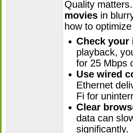
Quality matters
movies
in blurr
how to optimize
Check your 
playback, yo
for 25 Mbps o
Use wired c
Ethernet deli
Fi for uninte
Clear browse
data can slo
significantly.