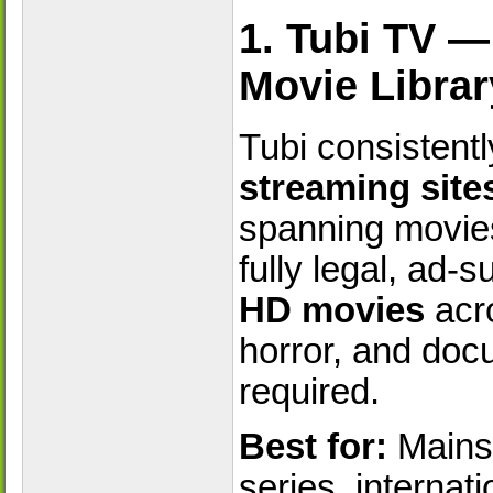
1. Tubi TV —
Movie Librar
Tubi consistent
streaming site
spanning movies
fully legal, ad-
HD movies
acro
horror, and doc
required.
Best for:
Mainst
series, internat