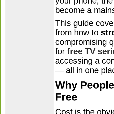
your phone, the 
become a mains
This guide cove
from how to
str
compromising qua
for
free TV ser
accessing a c
— all in one pla
Why People
Free
Cost is the obv