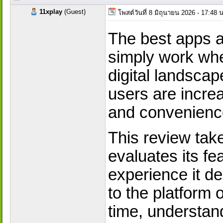
11xplay
(Guest)
โพสต์วันที่ 8 มิถุนายน 2026 - 17:48
The best apps a
simply work wh
digital landscap
users are increas
and convenience
This review tak
evaluates its fe
experience it d
to the platform o
time, understan