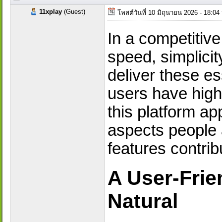
11xplay
(Guest)
โพสต์วันที่ 10 มิถุนายน 2026 - 18:0
In a competitive
speed, simplici
deliver these e
users have high
this platform ap
aspects people
features contrib
A User-Frie
Natural